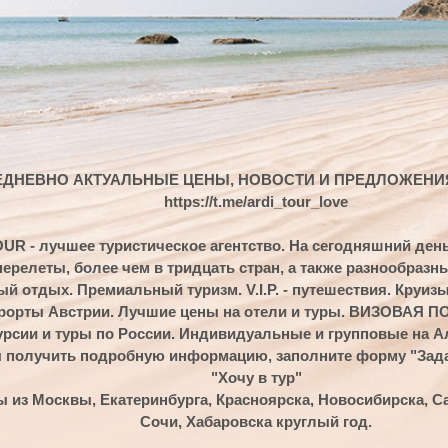
О АКТУАЛЬНЫЕ ЦЕНЫ, НОВОСТИ И ПРЕДЛОЖЕНИЯ в нашем ТГ
https://t.me/ardi_tour_love
учшее туристическое агентство. На сегодняшний день мы предлага
ы, более чем в тридцать стран, а также разнообразные услуги:
. Премиальный туризм. V.I.P. - путешествия. Круизы. Горнолыжн
Австрии. Лучшие цены на отели и туры. ВИЗОВАЯ ПОДДЕРЖКА.
 туры по России. Индивидуальные и групповые на Алтай и Байкал.
ить подробную информацию, заполните форму "Задать вопрос" ил
"Хочу в тур"
квы, Екатеринбурга, Красноярска, Новосибирска, Санкт-Петербург
Сочи, Хабаровска круглый год.
ЫЙ ГОД
СТРАНЫ АЗИИ КРУГЛ