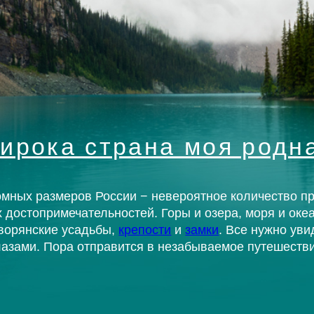
размеров России − невероятное количество природных и
примечательностей. Горы и озера, моря и океаны, древние
ские усадьбы,
крепости
и
замки
. Все нужно увидеть своими
. Пора отправится в незабываемое путешествие.
АЛТАЙ