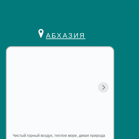
ный воздух, теплое море, дикая природа
бхазия. Но это также и место, где вы
сладиться солнцем, поесть сочный
торый готовят только здесь, купить
ую чурчхелу и потом долго вдыхать
й страны.
СМОТРЕТЬ ОТЕЛИ
ЩАЯ И ВАЖНАЯ ИНФОРМАЦИЯ