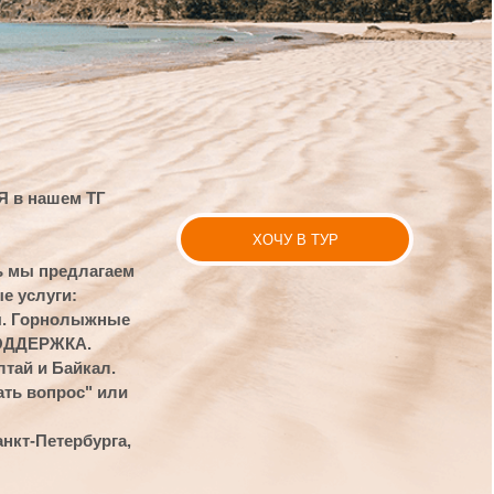
ХОЧУ В ТУР
ем
ые
и
а,
ЫЙ ГОД
СТРАНЫ АЗИИ КРУГ