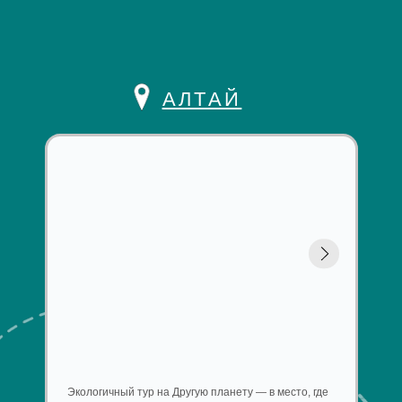
Экологичный тур на Другую планету — в место, где
Чистый гор
перезагружаются мозги, душа и тело. Мы проведем
– это все А
вас по самым интересным и самым
сможете на
нетуристическим уголкам, подарим идеально
шашлык, ко
спланированное путешествие и станем
разноцветн
заботливыми друзьями.
аромат это
СМОТРЕТЬ ТУРЫ
ОБ