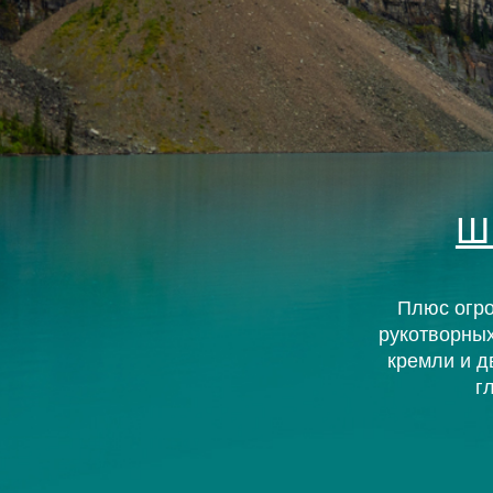
Плюс огромных 
рукотворных досто
кремли и дворян
глазами
БАЙКАЛ и
КАМЧАТКА