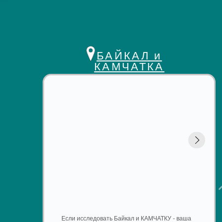
Если исследовать Байкал и КАМЧАТКУ - ваша
давняя мечта,,то мы предложим вам маршрут,
в котором покажем самые необыкновенные
уголки природы, в том формате, который
выберете вы сами
СМОТРЕТЬ ТУРЫ