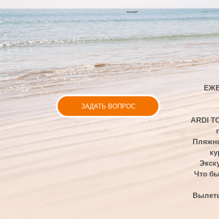
ЕЖЕДНЕВН
ЗАДАТЬ ВОПРОС
АRDI TOUR - л
перелет
Пляжный отдых
курорты 
Экскурсии и
Что бы получ
Вылеты из Мос
ЫЙ ГОД
СТРАНЫ АЗИИ КРУГЛ