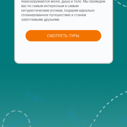
Ы ПО РОССИИ
родные красоты, необъятные п