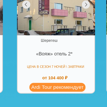
Mairi P
«Ski Resort» / «Ски Резорт»
(курор
отель 5* (курорт Архыз)
СТОИМОСТЬ В СЕЗОН 7 ДНЕЙ \ ЗАВТРАКИ:
СТОИМОСТЬ В 
от 89 290 ₽
от