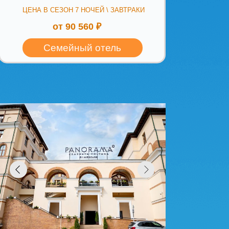
на (курорт Красная
rama by Mercure
naya Polyana 4*
 СЕЗОН 7 НОЧЕЙ \ ЗАВТРАКИ
от 142 800 ₽
i Tour рекомендует