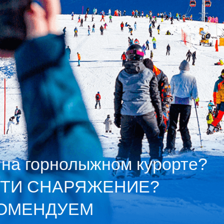
 горнолыжном курорте?
И СНАРЯЖЕНИЕ?
ЕНДУЕМ
ить багаж -Отправить груз
панией или почтой