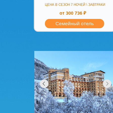
Красная Поляна (курорт Красная
Поляна)
Novotel Resort and spa
Krasnaya Polyana 5*
ЦЕНА В СЕЗОН 7 НОЧЕЙ \ ЗАВТРАКИ
от 169 140 ₽
Семейный отель