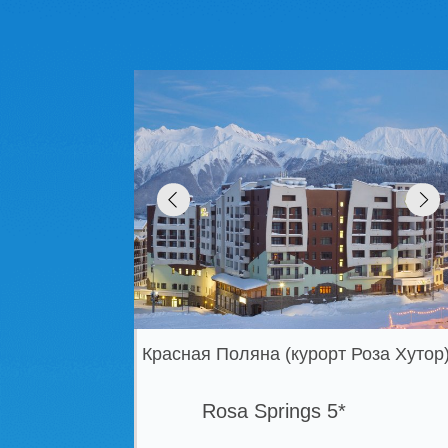
Красная Поляна (курорт Роза Хутор)
Rosa Springs 5*
ЦЕНА В СЕЗОН 7 НОЧЕЙ \ ЗАВТРАКИ
от 300 736 ₽
Семейный отель