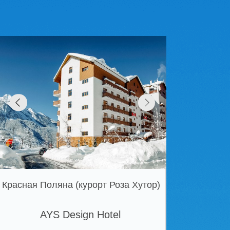
яна (курорт Роза Хутор)
S Design Hotel
ЕЗОН 7 НОЧЕЙ \ ЗАВТРАКИ
от 90 560 ₽
мейный отель