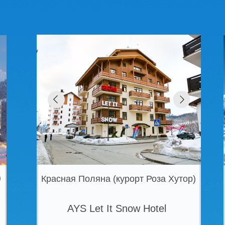
Красная Поляна (курорт Роза Хутор)
Красная Пол
AYS Let It Snow Hotel
AY
ЦЕНА В СЕЗОН 7 НОЧЕЙ \ ЗАВТРАКИ
ЦЕНА В С
от 92 590 ₽
Семейный отель
Се