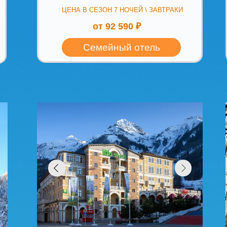
Красная Поляна (курорт Красная Поляна)
Красная Поля
Поляна)
Pano
Ibis Styles Krasnaya
Kras
Polyana 4*
ЦЕНА В
ЦЕНА В СЕЗОН 7 НОЧЕЙ \ ЗАВТРАКИ
от 138 900 ₽
Ardi Tour рекомендует
Ard