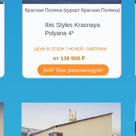
Шерегеш
Ш
«Вояж» отель 2*
Lask
ЦЕНА В СЕЗОН 7 НОЧЕЙ \ ЗАВТРАКИ
ЦЕНА В
от
от 104 400 ₽
Ardi Tour рекомендует
Ardi